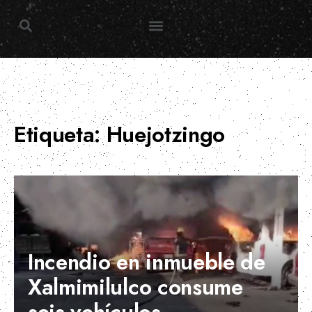
Trending Topic
Etiqueta:
Huejotzingo
Incendio en inmueble de
Xalmimilulco consume