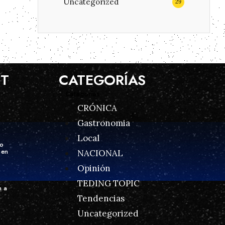
Uncategorized
29
ST
CATEGORÍAS
Categorías
CRÓNICA
Gastronomia
Local
to
 en
NACIONAL
Opinión
TEDING TOPIC
n a
Tendencias
Uncategorized