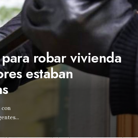
 para robar vivienda
ores estaban
as
, con
agentes
...