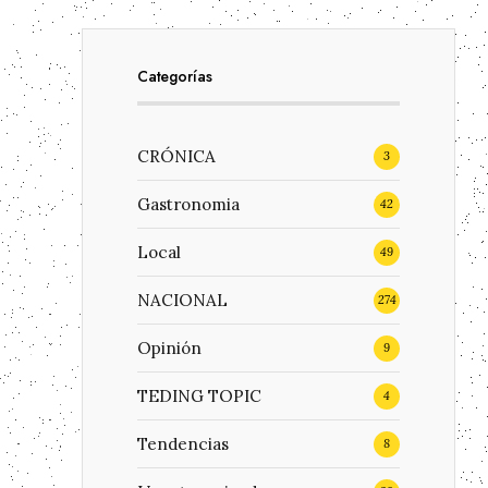
Categorías
CRÓNICA
3
Gastronomia
42
Local
49
NACIONAL
274
Opinión
9
TEDING TOPIC
4
Tendencias
8